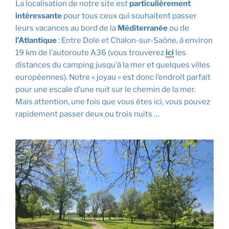
La localisation de notre site est
particulièrement
intéressante
pour tous ceux qui souhaitent passer
leurs vacances au bord de la
Méditerranée
ou de
l’Atlantique
: Entre Dole et Chalon-sur-Saône, à environ
19 km de l’autoroute A36 (vous trouverez
ici
les
distances du camping jusqu’à la mer et quelques villes
européennes). Notre « joyau » est donc l’endroit parfait
pour une escale d’une nuit sur le chemin de la mer.
Mais attention, une fois que vous êtes ici, vous pouvez
rapidement passer deux ou trois nuits …