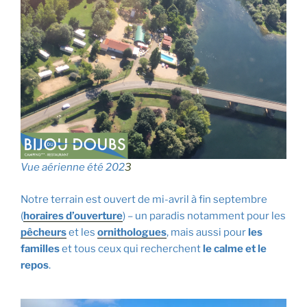
Vue aérienne été 202
3
Notre terrain est ouvert de mi-avril à fin septembre
(
horaires d’ouverture
) – un paradis notamment pour les
pêcheurs
et les
ornithologues
, mais aussi pour
les
familles
et tous ceux qui recherchent
le calme et le
repos
.