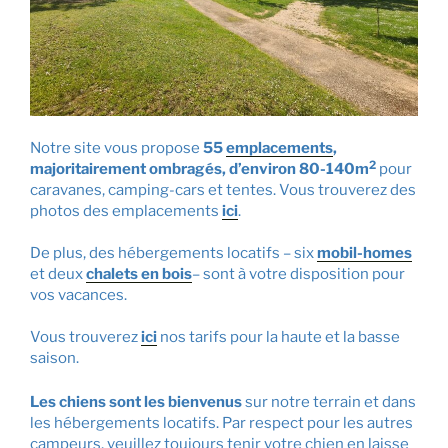
Notre site vous propose
55
emplacements
,
2
majoritairement
ombragés, d’environ 80-140m
pour
caravanes, camping-cars et tentes. Vous trouverez des
photos des emplacements
ici
.
De plus, des hébergements locatifs – six
mobil-homes
et deux
chalets en bois
–
sont à votre disposition pour
vos vacances.
Vous trouverez
ici
nos tarifs pour la haute et la basse
saison.
Les chiens sont les bienvenus
sur notre terrain et dans
les hébergements locatifs. Par respect pour les autres
campeurs, veuillez toujours tenir votre chien en laisse