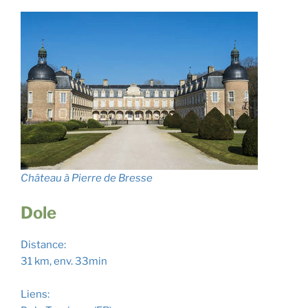
Château à Pierre de Bresse
Dole
Distance:
31 km, env. 33min
Liens: