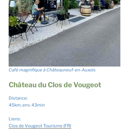
Café magnifique à Châteauneuf-en-Auxois
Château du Clos de Vougeot
Distance:
45km, env. 43min
Liens:
Clos de Vougeot Tourisme (FR)