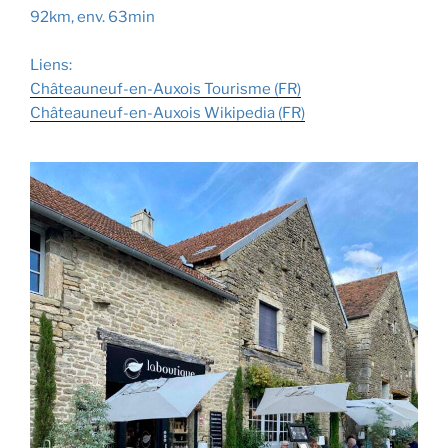
92km, env. 63min
Liens:
Châteauneuf-en-Auxois Tourisme (F
R
)
Châteauneuf-en-Auxois Wikipedia (
F
R
)