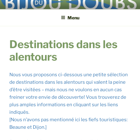
Aller
BIJOU DU DOUBS
3, route du Pont ● F-71270 Lays-sur-le-Doubs ● +33 3 85 72 82 32
au
Menu
contenu
principal
Destinations dans les
alentours
Nous vous proposons ci-dessous une petite sélection
de destinations dans les alentours qui valent la peine
d’être visitées – mais nous ne voulons en aucun cas
freiner votre envie de découverte!
Vous trouverez de
plus amples informations en cliquant sur les liens
indiqués.
[Nous n’avons pas mentionné ici les fiefs touristiques:
Beaune et Dijon.]