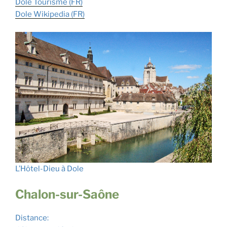
Dole Tourisme (FR)
Dole Wikipedia (
F
R
)
L’Hôtel-Dieu à Dole
Chalon-sur-Saône
Distance: