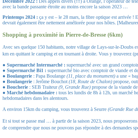
Décembre 2022 :
Des appels divers (!!!) à Orange, l’opérateur de tél
avec la bande passante étroite au moins encore la saison 2023 …
Printemps 2024 :
ça y est – le 28 mars, la fibre optique est arrivée 
devrait également être nettement améliorée pour nos hôtes. [Malheureu
Shopping à proximité in Pierre-de-Bresse (6km)
Avec ses quelque 150 habitants, notre village de Lays-sur-le-Doubs e
km en quittant le camping et en tournant à droite. Vous y trouverez (
●
Supermarché Intermarché :
supermarché avec un grand comptoi
●
Supermarché Bi1 :
supermarché bio avec comptoir de viande et d
●
Boulangerie
: Papa Boulange
(11, place du monument)
a une « bag
●
Boulangerie
: Jerôme Bouchot
(18, Route de Chalon)
propose, outr
●
Boucherie
: SEB Traiteur
(9, Grande Rue)
propose de la viande de 
●
Marché hebdomadaire :
tous les lundis de 8h à 12h, un marché h
hebdomadaires dans les alentours.
A environ 15km du camping, vous trouverez à Seurre
(Grande Rue du
Et si tout se passe mal … à partir de la saison 2023, nous proposerons 
de comprendre que nous ne pouvons pas répondre à des demandes spéc