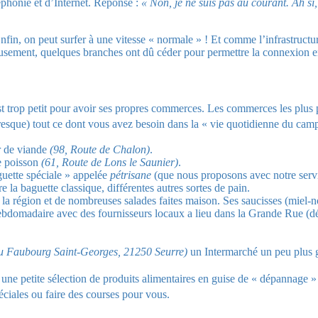
éphonie et d’Internet. Réponse :
« Non, je ne suis pas au courant. Ah s
! Enfin, on peut surfer à une vitesse « normale » ! Et comme l’infrastruc
sement, quelques branches ont dû céder pour permettre la connexion ent
st trop petit pour avoir ses propres commerces. Les commerces les plus 
presque) tout ce dont vous avez besoin dans la « vie quotidienne du camp
r de viande
(98, Route de Chalon)
.
e poisson
(61, Route de Lons le Saunier)
.
uette spéciale » appelée
pétrisane
(que nous proposons avec notre serv
e la baguette classique, différentes autres sortes de pain.
la région et de nombreuses salades faites maison. Ses saucisses (miel
ebdomadaire avec des fournisseurs locaux a lieu dans la Grande Rue (dé
 Faubourg Saint-Georges, 21250 Seurre)
un Intermarché un peu plus g
une petite sélection de produits alimentaires en guise de « dépannage » :
iales ou faire des courses pour vous.