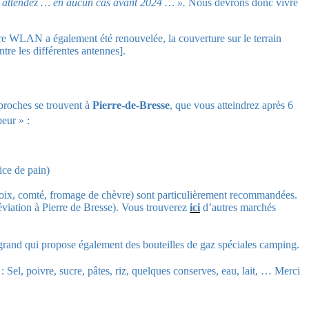
i, attendez … en aucun cas avant 2024 … ».
Nous devrons donc vivre
ture WLAN a également été renouvelée, la couverture sur le terrain
re les différentes antennes].
proches se trouvent à
Pierre-de-Bresse
, que vous atteindrez après 6
eur » :
ice de pain)
-noix, comté, fromage de chèvre) sont particulièrement recommandées.
viation à Pierre de Bresse).
Vous trouverez
ici
d’autres marchés
rand qui propose également des bouteilles de gaz spéciales camping.
 Sel, poivre, sucre, pâtes, riz, quelques conserves, eau, lait, … Merci